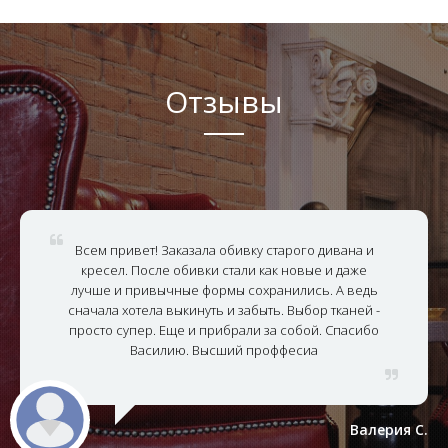
Отзывы
ет! Заказала обивку старого дивана и
Спасибо ор
После обивки стали как новые и даже
ткани. Рабо
ривычные формы сохранились. А ведь
убрали мусо
тела выкинуть и забыть. Выбор тканей -
тон жаккар
ер. Еще и прибрали за собой. Спасибо
подходящи
асилию. Высший проффесиа
бюджет
Валерия С.