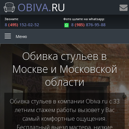
OBIVA.
RU
Звоните:
Фото шлите на whatsapp:
8
(495)
152-02-52
8
(985)
876-95-88
Меню
Обивка стульев в
Москве и Московской
области
Обивка стульев в компании Obiva.ru с 33
летним стажем работы вызовет у Вас
самый комфортные ощущения.
Бесплатный выезд мастера, низкие