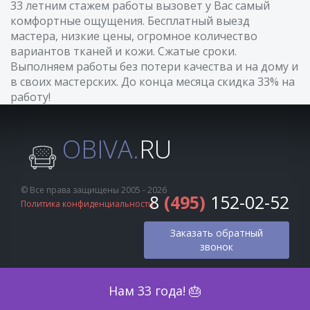
33 летним стажем работы вызовет у Вас самый
комфортные ощущения. Бесплатный выезд
мастера, низкие цены, огромное количество
вариантов тканей и кожи. Сжатые сроки.
Выполняем работы без потери качества и на дому и
в своих мастерских. До конца месяца скидка 33% на
работу!
OBIVA.
RU
© Все права защищены 2005 - 2026
8
(495)
152-02-52
Политика конфиденциальности
Заказать обратный
звонок
Оценка по фото
Нам 33 года! 🎂