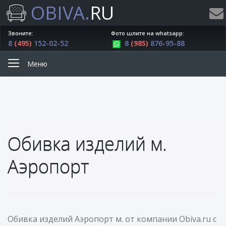
OBIVA.
RU
Звоните:
Фото шлите на whatsapp:
8
(495)
152-02-52
8
(985)
876-95-88
Меню
Обивка изделий м.
Аэропорт
Обивка изделий Аэропорт м. от компании Obiva.ru с