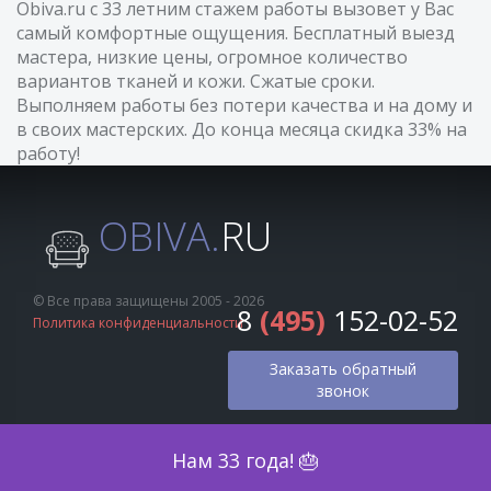
Obiva.ru с 33 летним стажем работы вызовет у Вас
самый комфортные ощущения. Бесплатный выезд
мастера, низкие цены, огромное количество
вариантов тканей и кожи. Сжатые сроки.
Выполняем работы без потери качества и на дому и
в своих мастерских. До конца месяца скидка 33% на
работу!
OBIVA.
RU
© Все права защищены 2005 - 2026
8
(495)
152-02-52
Политика конфиденциальности
Заказать обратный
звонок
Оценка по фото
Нам 33 года! 🎂