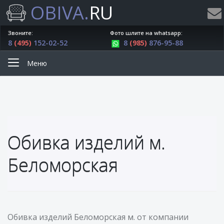
OBIVA.
RU
Звоните:
Фото шлите на whatsapp:
8
(495)
152-02-52
8
(985)
876-95-88
Меню
Обивка изделий м.
Беломорская
Обивка изделий Беломорская м. от компании