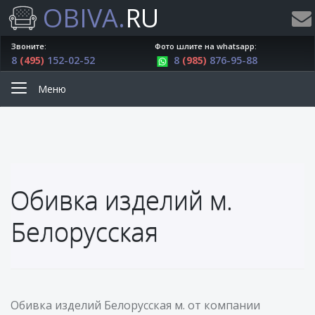
OBIVA.
RU
Звоните:
Фото шлите на whatsapp:
8
(495)
152-02-52
8
(985)
876-95-88
Меню
Обивка изделий м.
Белорусская
Обивка изделий Белорусская м. от компании