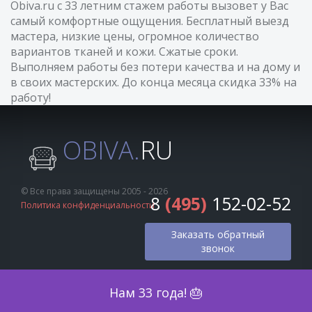
Obiva.ru с 33 летним стажем работы вызовет у Вас
самый комфортные ощущения. Бесплатный выезд
мастера, низкие цены, огромное количество
вариантов тканей и кожи. Сжатые сроки.
Выполняем работы без потери качества и на дому и
в своих мастерских. До конца месяца скидка 33% на
работу!
OBIVA.
RU
© Все права защищены 2005 - 2026
8
(495)
152-02-52
Политика конфиденциальности
Заказать обратный
звонок
Оценка по фото
Нам 33 года! 🎂