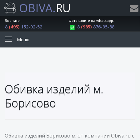
OBIVA.
RU
Звоните:
Фото шлите на whatsapp:
8
(495)
152-02-52
8
(985)
876-95-88
Меню
Обивка изделий м.
Борисово
Обивка изделий Борисово м. от компании Obiva.ru с