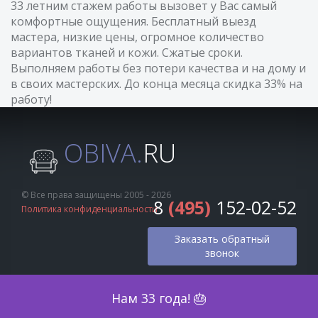
33 летним стажем работы вызовет у Вас самый
комфортные ощущения. Бесплатный выезд
мастера, низкие цены, огромное количество
вариантов тканей и кожи. Сжатые сроки.
Выполняем работы без потери качества и на дому и
в своих мастерских. До конца месяца скидка 33% на
работу!
OBIVA.
RU
© Все права защищены 2005 - 2026
8
(495)
152-02-52
Политика конфиденциальности
Заказать обратный
звонок
Оценка по фото
Нам 33 года! 🎂