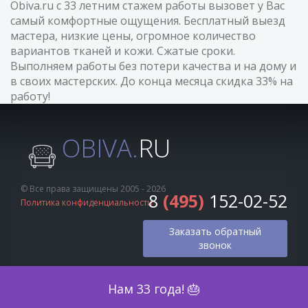
Obiva.ru с 33 летним стажем работы вызовет у Вас
самый комфортные ощущения. Бесплатный выезд
мастера, низкие цены, огромное количество
вариантов тканей и кожи. Сжатые сроки.
Выполняем работы без потери качества и на дому и
в своих мастерских. До конца месяца скидка 33% на
работу!
OBIVA.
RU
© Все права защищены 2005 - 2026
8
(495)
152-02-52
Политика конфиденциальности
Заказать обратный
звонок
Оценка по фото
Нам 33 года! 🎂