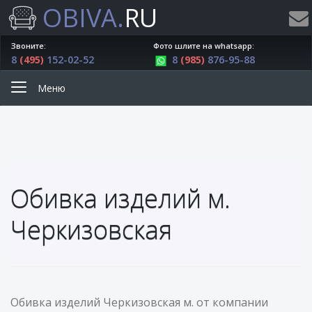
OBIVA.
RU
Звоните:
Фото шлите на whatsapp:
8
(495)
152-02-52
8
(985)
876-95-88
Меню
Обивка изделий м.
Черкизовская
Обивка изделий Черкизовская м. от компании