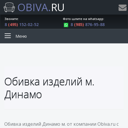
OBIVA.
RU
Звоните:
Фото шлите на whatsapp:
8
(495)
152-02-52
8
(985)
876-95-88
Меню
Обивка изделий м.
Динамо
Обивка изделий Динамо м. от компании Obiva.ru с