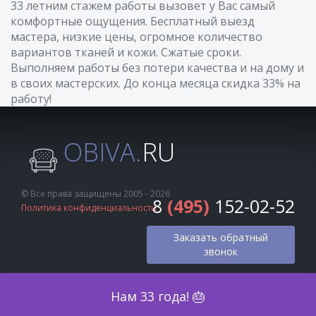
33 летним стажем работы вызовет у Вас самый
комфортные ощущения. Бесплатный выезд
мастера, низкие цены, огромное количество
вариантов тканей и кожи. Сжатые сроки.
Выполняем работы без потери качества и на дому и
в своих мастерских. До конца месяца скидка 33% на
работу!
OBIVA.
RU
© Все права защищены 2005 - 2026
8
(495)
152-02-52
Политика конфиденциальности
Заказать обратный
звонок
Оценка по фото
Нам 33 года! 🎂