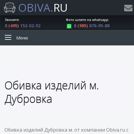
OBIVA.
RU
Звоните:
Фото шлите на whatsapp:
8
(495)
152-02-52
8
(985)
876-95-88
Меню
Обивка изделий м.
Дубровка
Обивка изделий Дубровка м. от компании Obiva.ru с