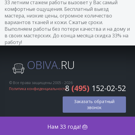
33 летним стажем работы вызовет у Вас самый
комфортные ощущения. Бесплатный выезд
мастера, низкие цены, огромное количество
вариантов тканей и кожи. Сжатые сроки.
Выполняем работы без потери качества и на дому и
в своих мастерских. До конца месяца скидка 33% на
работу!
OBIVA.
RU
© Все права защищены 2005 - 2026
8
(495)
152-02-52
Политика конфиденциальности
Заказать обратный
звонок
Оценка по фото
Нам 33 года! 🎂