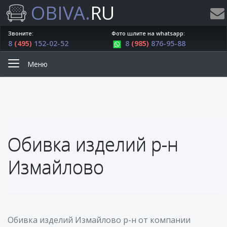
OBIVA.
RU
Звоните:
Фото шлите на whatsapp:
8
(495)
152-02-52
8
(985)
876-95-88
Меню
Обивка изделий р-н
Измайлово
Обивка изделий Измайлово р-н от компании