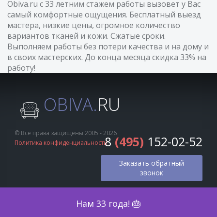
Obiva.ru с 33 летним стажем работы вызовет у Вас
самый комфортные ощущения. Бесплатный выезд
мастера, низкие цены, огромное количество
вариантов тканей и кожи. Сжатые сроки.
Выполняем работы без потери качества и на дому и
в своих мастерских. До конца месяца скидка 33% на
работу!
OBIVA.
RU
© Все права защищены 2005 - 2026
8
(495)
152-02-52
Политика конфиденциальности
Заказать обратный
звонок
Оценка по фото
Нам 33 года! 🎂