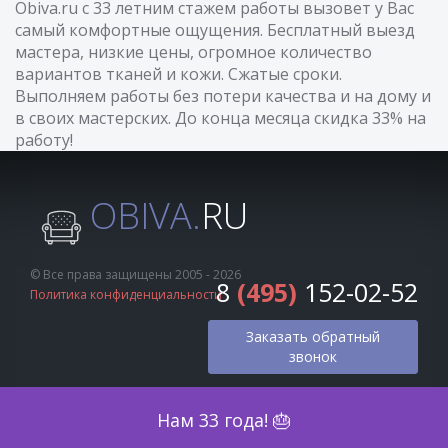
Obiva.ru с 33 летним стажем работы вызовет у Вас
самый комфортные ощущения. Бесплатный выезд
мастера, низкие цены, огромное количество
вариантов тканей и кожи. Сжатые сроки.
Выполняем работы без потери качества и на дому и
в своих мастерских. До конца месяца скидка 33% на
работу!
OBIVA.
RU
© Все права защищены 2005 - 2026
8
(495)
152-02-52
Политика конфиденциальности
Заказать обратный
звонок
Оценка по фото
Нам 33 года! 🎂