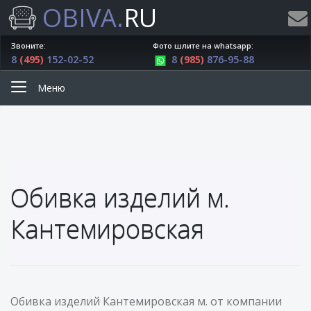
OBIVA.
RU
Звоните:
Фото шлите на whatsapp:
8
(495)
152-02-52
8
(985)
876-95-88
Меню
Обивка изделий м.
Кантемировская
Обивка изделий Кантемировская м. от компании