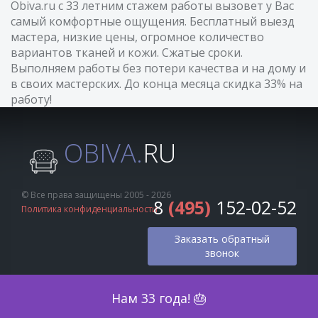
Obiva.ru с 33 летним стажем работы вызовет у Вас
самый комфортные ощущения. Бесплатный выезд
мастера, низкие цены, огромное количество
вариантов тканей и кожи. Сжатые сроки.
Выполняем работы без потери качества и на дому и
в своих мастерских. До конца месяца скидка 33% на
работу!
OBIVA.
RU
© Все права защищены 2005 - 2026
8
(495)
152-02-52
Политика конфиденциальности
Заказать обратный
звонок
Оценка по фото
Нам 33 года! 🎂