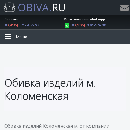
OBIVA.
RU
Звоните:
Фото шлите на whatsapp:
8
(495)
152-02-52
8
(985)
876-95-88
Меню
Обивка изделий м.
Коломенская
Обивка изделий Коломенская м. от компании