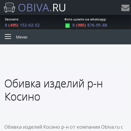
OBIVA.
RU
Звоните:
Фото шлите на whatsapp:
8
(495)
152-02-52
8
(985)
876-95-88
Меню
Обивка изделий р-н
Косино
Обивка изделий Косино р-н от компании Obiva.ru с