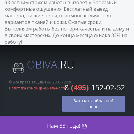
33 летним стажем работы вызовет у Вас самый
комфортные ощущения. Бесплатный выезд
мастера, низкие цены, огромное количество
вариантов тканей и кожи. Сжатые сроки.
Выполняем работы без потери качества и на дому и
в своих мастерских. До конца месяца скидка 33% на
работу!
OBIVA.
RU
© Все права защищены 2005 - 2026
8
(495)
152-02-52
Политика конфиденциальности
Заказать обратный
звонок
Оценка по фото
Нам 33 года! 🎂