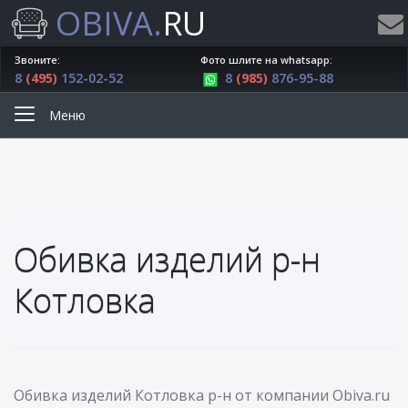
OBIVA.
RU
Звоните:
Фото шлите на whatsapp:
8
(495)
152-02-52
8
(985)
876-95-88
Меню
Обивка изделий р-н
Котловка
Обивка изделий Котловка р-н от компании Obiva.ru