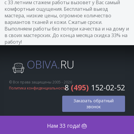
с 33 летним стажем работы вызовет у Вас самый
комфортные ощущения. Бесплатный выезд
мастера, низкие цены, огромное количество
вариантов тканей и кожи. Сжатые сроки.
Выполняем работы без потери качества и на дому и
в своих мастерских. До конца месяца скидка 33% на
работу!
OBIVA.
RU
© Все права защищены 2005 - 2026
8
(495)
152-02-52
Политика конфиденциальности
Заказать обратный
звонок
Оценка по фото
Нам 33 года! 🎂