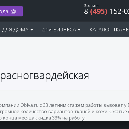
Звоните:
8
(495)
152-0
ода! 🎂
ДЛЯ ДОМА
ДЛЯ БИЗНЕСА
КАТАЛОГ ТКАН
Красногвардейская
компании Obiva.ru с 33 летним стажем работы вызовет 
огромное количество вариантов тканей и кожи. Сжатые 
До конца месяца скидка 33% на работу!