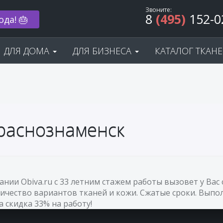
Звоните:
8
(495)
152-0
ода! 🎂
ДЛЯ ДОМА
ДЛЯ БИЗНЕСА
КАТАЛОГ ТКАН
Краснознаменск
пании Obiva.ru с 33 летним стажем работы вызовет у В
ичество вариантов тканей и кожи. Сжатые сроки. Выпол
а скидка 33% на работу!