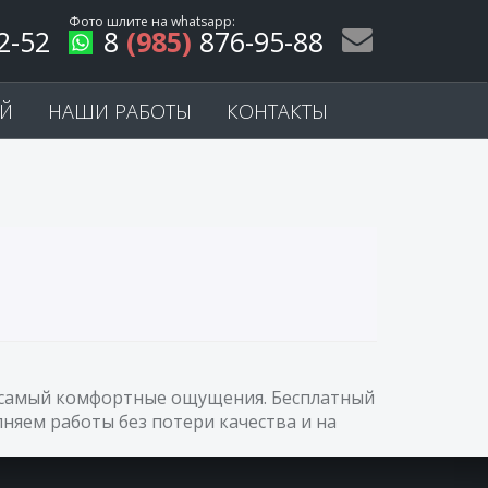
Фото шлите на
whatsapp
:
2-52
8
(985)
876-95-88
ЕЙ
НАШИ РАБОТЫ
КОНТАКТЫ
ас самый комфортные ощущения. Бесплатный
няем работы без потери качества и на