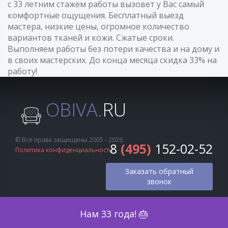
с 33 летним стажем работы вызовет у Вас самый
комфортные ощущения. Бесплатный выезд
мастера, низкие цены, огромное количество
вариантов тканей и кожи. Сжатые сроки.
Выполняем работы без потери качества и на дому и
в своих мастерских. До конца месяца скидка 33% на
работу!
OBIVA.
RU
© Все права защищены 2005 - 2026
8
(495)
152-02-52
Политика конфиденциальности
Заказать обратный
звонок
Оценка по фото
Нам 33 года! 🎂