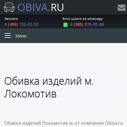
OBIVA.
RU
Звоните:
Фото шлите на whatsapp:
8
(495)
152-02-52
8
(985)
876-95-88
Меню
Обивка изделий м.
Локомотив
Обивка изделий Локомотив м. от компании Obiva.ru