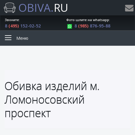
OBIVA.
RU
Звоните:
Фото шлите на whatsapp:
8
(495)
152-02-52
8
(985)
876-95-88
Меню
Обивка изделий м.
Ломоносовский
проспект