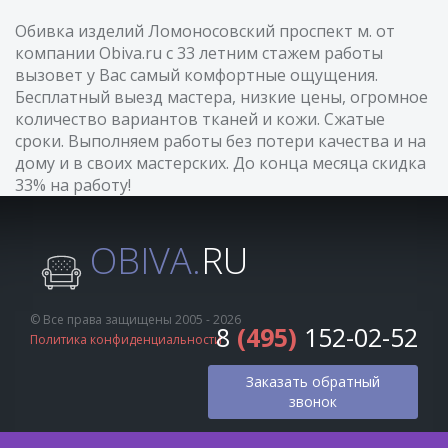
Обивка изделий Ломоносовский проспект м. от
компании Obiva.ru с 33 летним стажем работы
вызовет у Вас самый комфортные ощущения.
Бесплатный выезд мастера, низкие цены, огромное
количество вариантов тканей и кожи. Сжатые
сроки. Выполняем работы без потери качества и на
дому и в своих мастерских. До конца месяца скидка
33% на работу!
OBIVA.
RU
© Все права защищены 2005 - 2026
8
(495)
152-02-52
Политика конфиденциальности
Заказать обратный
звонок