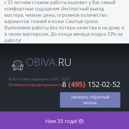
с 33 летним стажем работы вызовет у Вас самый
комфортные ощущения. Бесплатный выезд
мастера, низкие цены, огромное количество
вариантов тканей и кожи. Сжатые сроки.
Выполняем работы без потери качества и на дому и
в своих мастерских. До конца месяца скидка 33% на
работу!
OBIVA.
RU
© Все права защищены 2005 - 2026
8
(495)
152-02-52
Политика конфиденциальности
Заказать обратный
звонок
Оценка по фото
Нам 33 года! 🎂