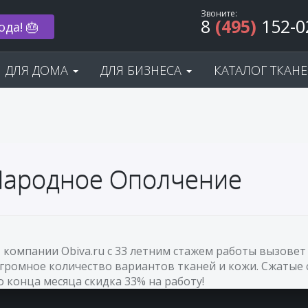
Звоните:
8
(495)
152-0
ода! 🎂
ДЛЯ ДОМА
ДЛЯ БИЗНЕСА
КАТАЛОГ ТКАН
 Народное Ополчение
 компании Obiva.ru с 33 летним стажем работы вызове
огромное количество вариантов тканей и кожи. Сжатые 
До конца месяца скидка 33% на работу!