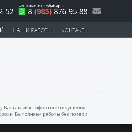
Фото шлите на
whatsapp
:
2-52
8
(985)
876-95-88
ЕЙ
НАШИ РАБОТЫ
КОНТАКТЫ
т у Вас самый комфортные ощущения.
сроки. Выполняем работы без потери