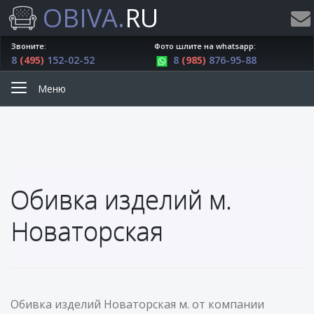
OBIVA.
RU
Звоните:
Фото шлите на whatsapp:
8
(495)
152-02-52
8
(985)
876-95-88
Меню
Обивка изделий м.
Новаторская
Обивка изделий Новаторская м. от компании