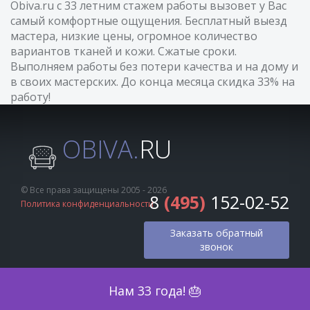
Obiva.ru с 33 летним стажем работы вызовет у Вас
самый комфортные ощущения. Бесплатный выезд
мастера, низкие цены, огромное количество
вариантов тканей и кожи. Сжатые сроки.
Выполняем работы без потери качества и на дому и
в своих мастерских. До конца месяца скидка 33% на
работу!
OBIVA.
RU
© Все права защищены 2005 - 2026
8
(495)
152-02-52
Политика конфиденциальности
Заказать обратный
звонок
Оценка по фото
Нам 33 года! 🎂