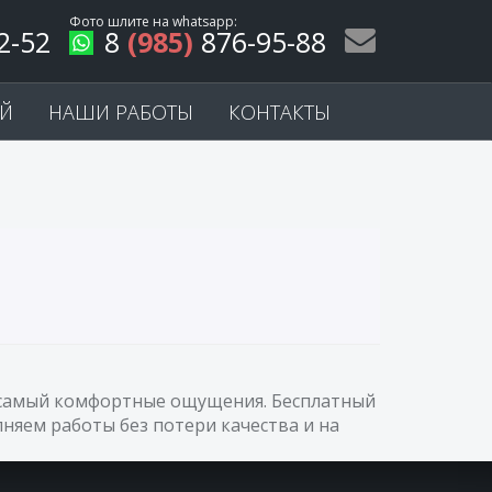
Фото шлите на
whatsapp
:
2-52
8
(985)
876-95-88
ЕЙ
НАШИ РАБОТЫ
КОНТАКТЫ
ас самый комфортные ощущения. Бесплатный
няем работы без потери качества и на