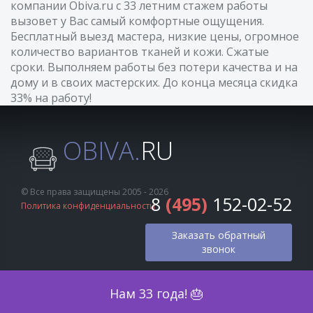
компании Obiva.ru с 33 летним стажем работы
вызовет у Вас самый комфортные ощущения.
Бесплатный выезд мастера, низкие цены, огромное
количество вариантов тканей и кожи. Сжатые
сроки. Выполняем работы без потери качества и на
дому и в своих мастерских. До конца месяца скидка
33% на работу!
OBIVA.
RU
© Все права защищены 2005 - 2026
8
(495)
152-02-52
Политика конфиденциальности
Заказать обратный
звонок
Оценка по фото
Нам 33 года! 🎂