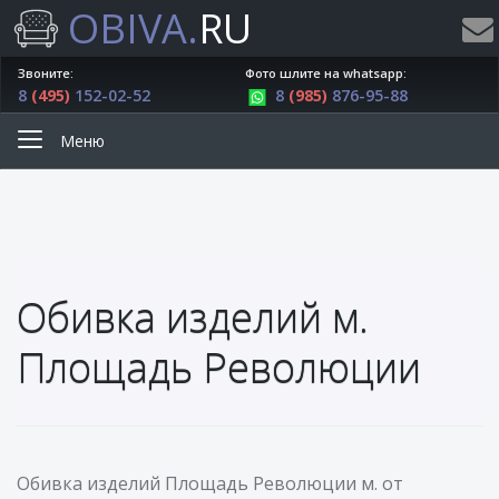
OBIVA.
RU
Звоните:
Фото шлите на whatsapp:
8
(495)
152-02-52
8
(985)
876-95-88
Меню
Обивка изделий м.
Площадь Революции
Обивка изделий Площадь Революции м. от