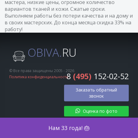
мастера, низкие цены, огромное количество
вариантов тканей и кожи. Сжатые сроки.
Выполняем работы без потери качества и на дому и
в своих мастерских. До конца месяца скидка 33% на
работу!
OBIVA.
RU
© Все права защищены 2005 - 2026
8
(495)
152-02-52
Политика конфиденциальности
Заказать обратный
звонок
Оценка по фото
Нам 33 года! 🎂