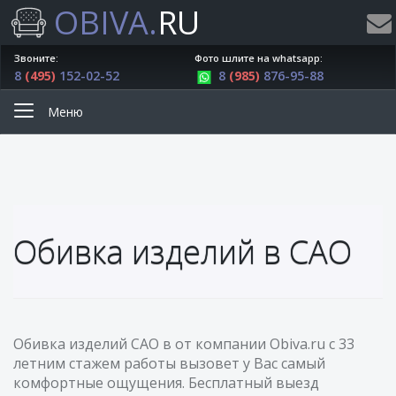
OBIVA.
RU
Звоните:
Фото шлите на whatsapp:
8
(495)
152-02-52
8
(985)
876-95-88
Меню
Обивка изделий в САО
Обивка изделий САО в от компании Obiva.ru с 33
летним стажем работы вызовет у Вас самый
комфортные ощущения. Бесплатный выезд