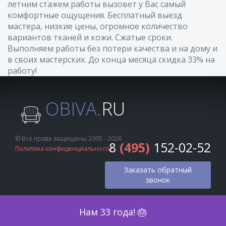
летним стажем работы вызовет у Вас самый
комфортные ощущения. Бесплатный выезд
мастера, низкие цены, огромное количество
вариантов тканей и кожи. Сжатые сроки.
Выполняем работы без потери качества и на дому и
в своих мастерских. До конца месяца скидка 33% на
работу!
OBIVA.
RU
© Все права защищены 2005 - 2026
8
(495)
152-02-52
Политика конфиденциальности
Заказать обратный
звонок
Оценка по фото
Нам 33 года! 🎂