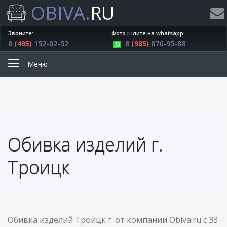
OBIVA.
RU
Звоните:
Фото шлите на whatsapp:
8
(495)
152-02-52
8
(985)
876-95-88
Меню
Обивка изделий г.
Троицк
Обивка изделий Троицк г. от компании Obiva.ru с 33