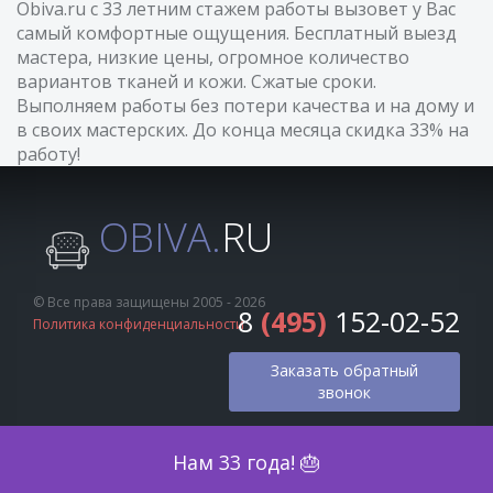
Obiva.ru с 33 летним стажем работы вызовет у Вас
самый комфортные ощущения. Бесплатный выезд
мастера, низкие цены, огромное количество
вариантов тканей и кожи. Сжатые сроки.
Выполняем работы без потери качества и на дому и
в своих мастерских. До конца месяца скидка 33% на
работу!
OBIVA.
RU
© Все права защищены 2005 - 2026
8
(495)
152-02-52
Политика конфиденциальности
Заказать обратный
звонок
Оценка по фото
Нам 33 года! 🎂