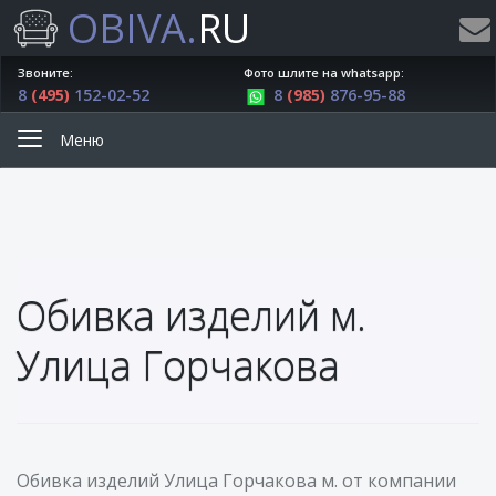
OBIVA.
RU
Звоните:
Фото шлите на whatsapp:
8
(495)
152-02-52
8
(985)
876-95-88
Меню
Обивка изделий м.
Улица Горчакова
Обивка изделий Улица Горчакова м. от компании