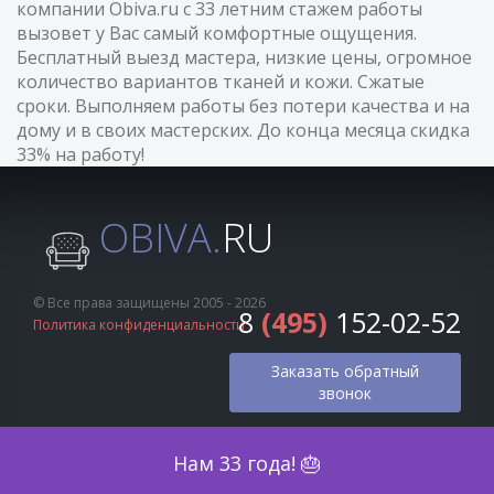
компании Obiva.ru с 33 летним стажем работы
вызовет у Вас самый комфортные ощущения.
Бесплатный выезд мастера, низкие цены, огромное
количество вариантов тканей и кожи. Сжатые
сроки. Выполняем работы без потери качества и на
дому и в своих мастерских. До конца месяца скидка
33% на работу!
OBIVA.
RU
© Все права защищены 2005 - 2026
8
(495)
152-02-52
Политика конфиденциальности
Заказать обратный
звонок
Оценка по фото
Нам 33 года! 🎂