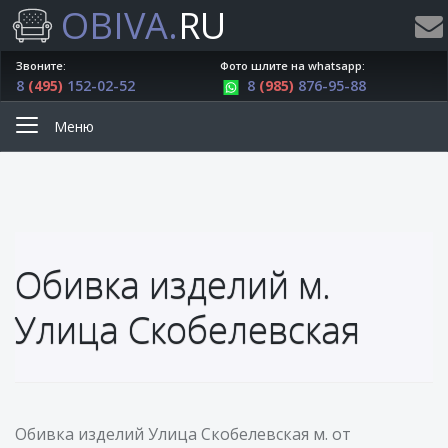
OBIVA.
RU
Звоните:
Фото шлите на whatsapp:
8
(495)
152-02-52
8
(985)
876-95-88
Меню
Обивка изделий м.
Улица Скобелевская
Обивка изделий Улица Скобелевская м. от