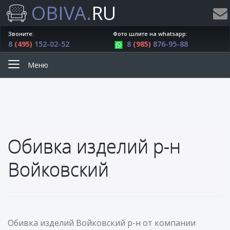
OBIVA.
RU
Звоните:
Фото шлите на whatsapp:
8
(495)
152-02-52
8
(985)
876-95-88
Меню
Обивка изделий р-н
Войковский
Обивка изделий Войковский р-н от компании