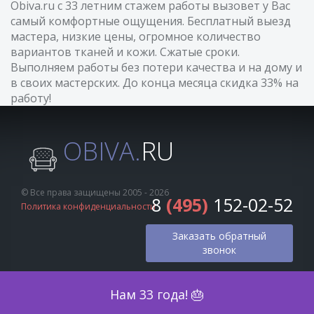
Obiva.ru с 33 летним стажем работы вызовет у Вас
самый комфортные ощущения. Бесплатный выезд
мастера, низкие цены, огромное количество
вариантов тканей и кожи. Сжатые сроки.
Выполняем работы без потери качества и на дому и
в своих мастерских. До конца месяца скидка 33% на
работу!
OBIVA.
RU
© Все права защищены 2005 - 2026
8
(495)
152-02-52
Политика конфиденциальности
Заказать обратный
звонок
Оценка по фото
Нам 33 года! 🎂