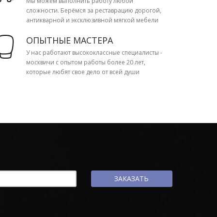
Мы можем выполнить работу любой
сложности. Берёмся за реставрацию дорогой,
антикварной и эксклюзивной мягкой мебели
ОПЫТНЫЕ МАСТЕРА
У нас работают высококлассные специалисты -
москвичи с опытом работы более 20 лет,
которые любят свое дело от всей души