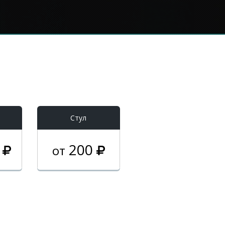
Стул
0
200
от