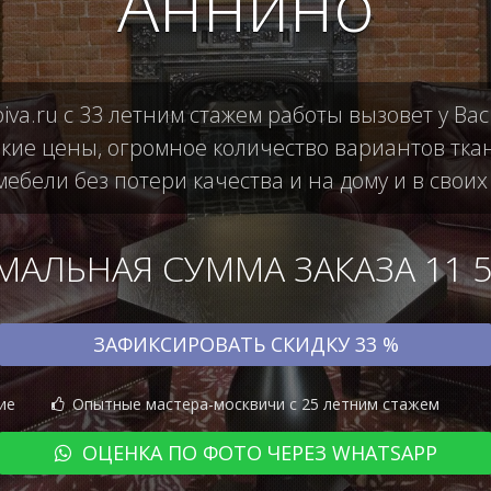
Аннино
iva.ru с 33 летним стажем работы вызовет у В
кие цены, огромное количество вариантов тка
ебели без потери качества и на дому и в своих
АЛЬНАЯ СУММА ЗАКАЗА 11 50
ЗАФИКСИРОВАТЬ СКИДКУ 33 %
ие
Опытные мастера-москвичи с 25 летним стажем
ОЦЕНКА ПО ФОТО ЧЕРЕЗ WHATSAPP