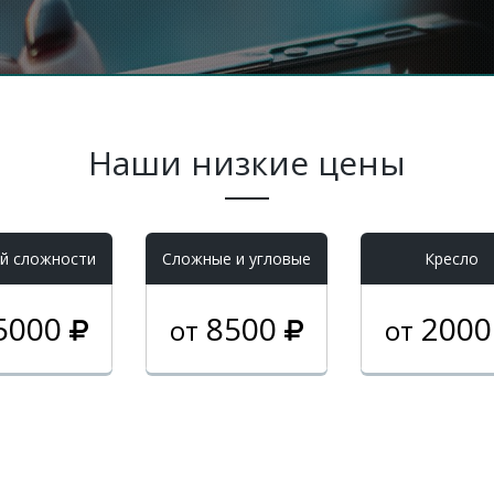
Наши низкие цены
й сложности
Cложные и угловые
Кресло
5000
8500
200
от
от