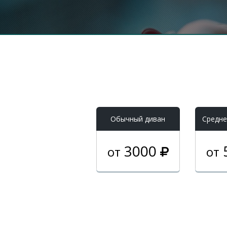
Обычный диван
Средне
3000
от
от