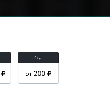
Стул
0
200
от