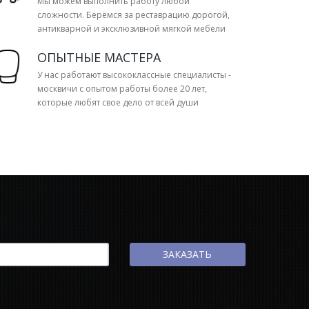
Мы можем выполнить работу любой
сложности. Берёмся за реставрацию дорогой,
антикварной и эксклюзивной мягкой мебели
ОПЫТНЫЕ МАСТЕРА
У нас работают высококлассные специалисты -
москвичи с опытом работы более 20 лет,
которые любят свое дело от всей души