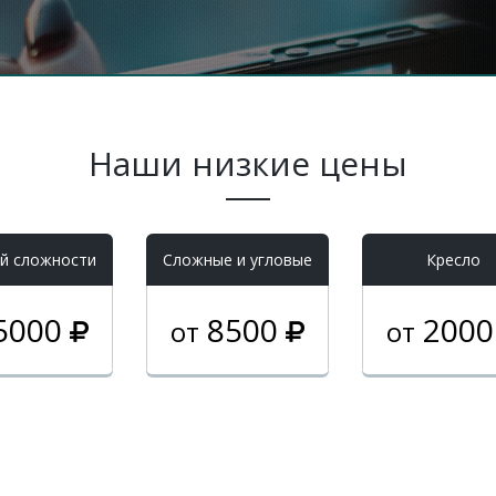
Наши низкие цены
й сложности
Cложные и угловые
Кресло
5000
8500
200
от
от