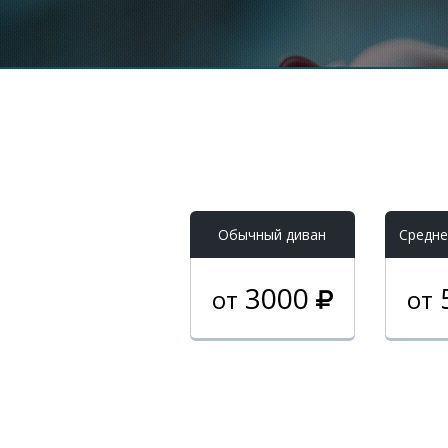
Обычный диван
Средне
3000
от
от