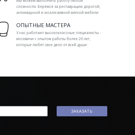
Мы можем выполнить работу любой
сложности. Берёмся за реставрацию дорогой,
антикварной и эксклюзивной мягкой мебели
ОПЫТНЫЕ МАСТЕРА
У нас работают высококлассные специалисты -
москвичи с опытом работы более 20 лет,
которые любят свое дело от всей души