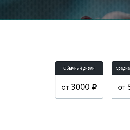
Обычный диван
Средне
3000
от
от