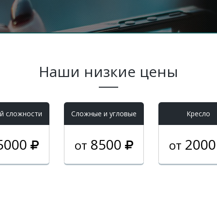
Наши низкие цены
й сложности
Cложные и угловые
Кресло
5000
8500
200
от
от