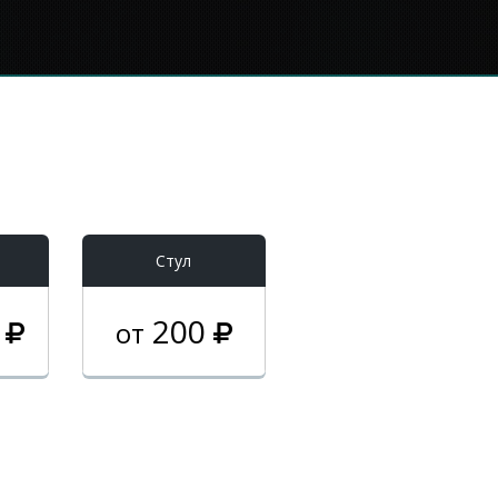
Стул
0
200
от