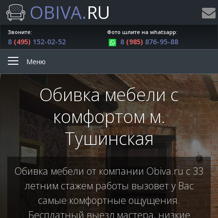
OBIVA.
RU
Звоните:
Фото шлите на whatsapp:
8
(495)
152-02-52
8
(985)
876-95-88
Меню
Обивка мебели с
комфортом м.
Тушинская
Обивка мебели от компании Obiva.ru с 33
летним стажем работы вызовет у Вас
самые комфортные ощущения.
Бесплатный выезд мастера, низкие