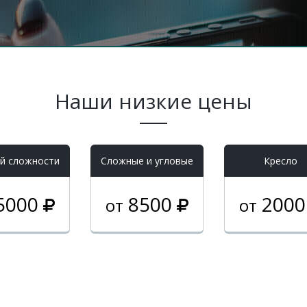
Наши низкие цены
й сложности
Cложные и угловые
Кресло
5000
8500
200
от
от