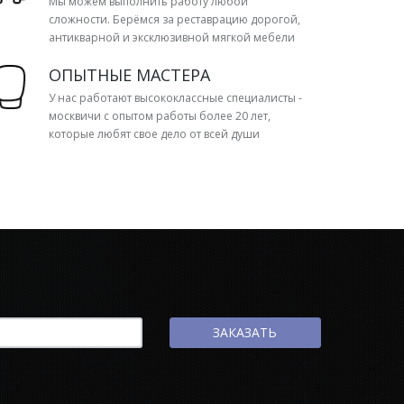
Мы можем выполнить работу любой
сложности. Берёмся за реставрацию дорогой,
антикварной и эксклюзивной мягкой мебели
ОПЫТНЫЕ МАСТЕРА
У нас работают высококлассные специалисты -
москвичи с опытом работы более 20 лет,
которые любят свое дело от всей души