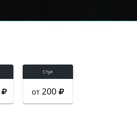
Стул
0
200
от