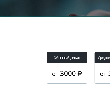
Обычный диван
Средне
3000
от
от