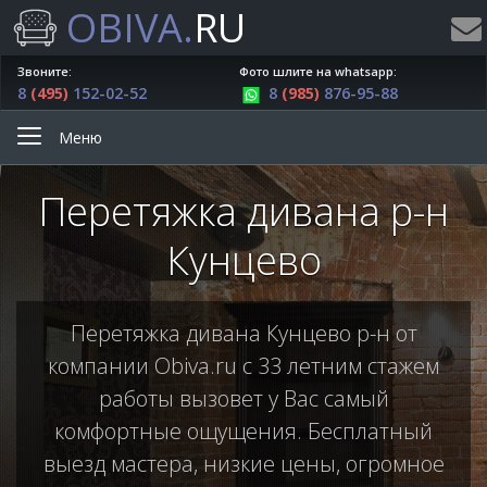
OBIVA.
RU
Звоните:
Фото шлите на whatsapp:
8
(495)
152-02-52
8
(985)
876-95-88
Меню
Перетяжка дивана р-н
Кунцево
Перетяжка дивана Кунцево р-н от
компании Obiva.ru с 33 летним стажем
работы вызовет у Вас самый
комфортные ощущения. Бесплатный
выезд мастера, низкие цены, огромное