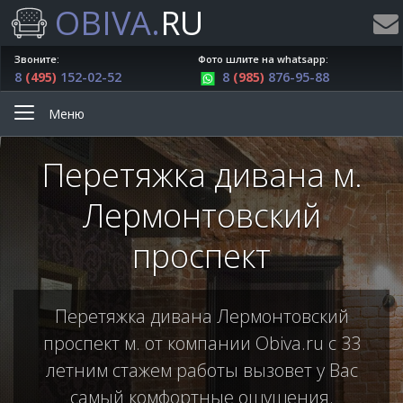
OBIVA.
RU
Звоните:
Фото шлите на whatsapp:
8
(495)
152-02-52
8
(985)
876-95-88
Меню
Перетяжка дивана м.
Лермонтовский
проспект
Перетяжка дивана Лермонтовский
проспект м. от компании Obiva.ru с 33
летним стажем работы вызовет у Вас
самый комфортные ощущения.