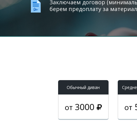
Заключаем договор (минимальн
берем предоплату за материал
Обычный диван
Средне
3000
от
от