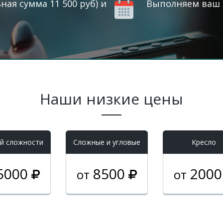
ая сумма 11 500 руб) и
Выполняем ваш з
Наши низкие цены
й сложности
Cложные и угловые
Кресло
5000
8500
200
от
от