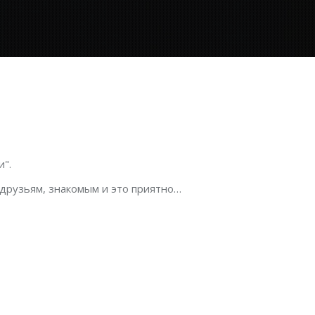
".
 друзьям, знакомым и это приятно…