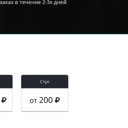
аказ в течение 2-3х дней
Стул
0
200
от