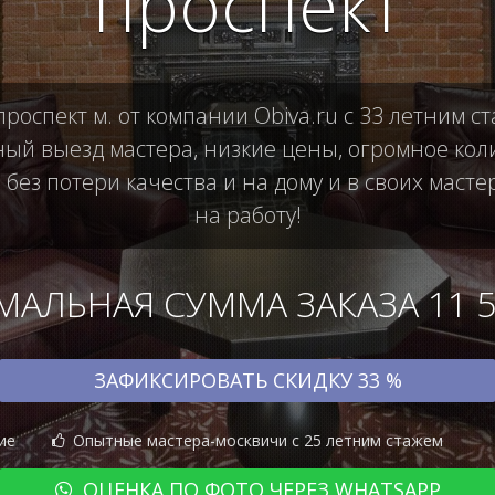
проспект
оспект м. от компании Obiva.ru с 33 летним с
й выезд мастера, низкие цены, огромное коли
ез потери качества и на дому и в своих масте
на работу!
АЛЬНАЯ СУММА ЗАКАЗА 11 50
ЗАФИКСИРОВАТЬ СКИДКУ 33 %
ие
Опытные мастера-москвичи с 25 летним стажем
ОЦЕНКА ПО ФОТО ЧЕРЕЗ WHATSAPP