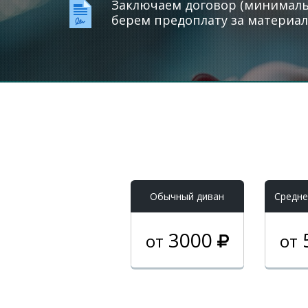
Заключаем договор (минимальн
берем предоплату за материал
Обычный диван
Средне
3000
от
от