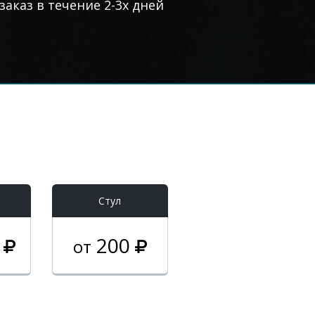
аказ в течение 2-3х дней
Стул
0
200
от