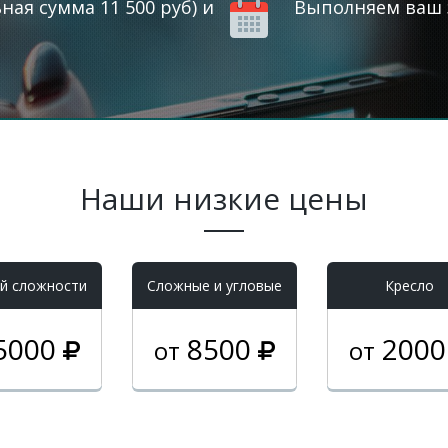
ая сумма 11 500 руб) и
Выполняем ваш з
Наши низкие цены
й сложности
Cложные и угловые
Кресло
5000
8500
200
от
от