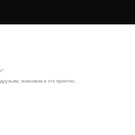
".
 друзьям, знакомым и это приятно…