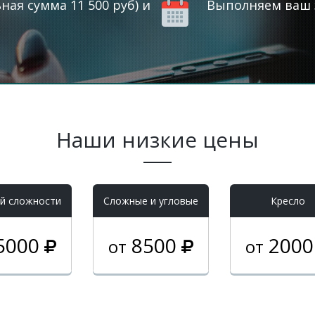
ая сумма 11 500 руб) и
Выполняем ваш з
Наши низкие цены
й сложности
Cложные и угловые
Кресло
5000
8500
200
от
от