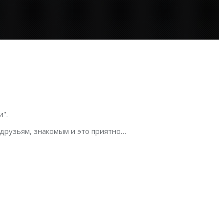
".
 друзьям, знакомым и это приятно…