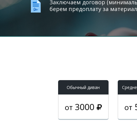
Заключаем договор (минимальн
берем предоплату за материал
Обычный диван
Средне
3000
от
от