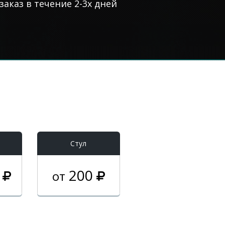
аказ в течение 2-3х дней
Стул
0
200
от