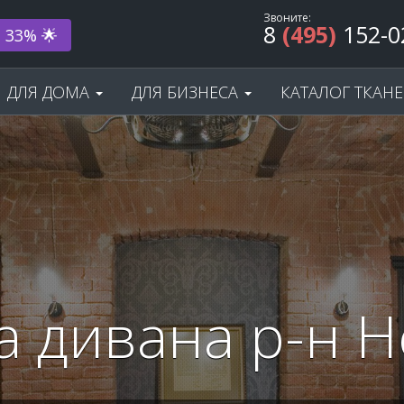
Звоните:
8
(495)
152-0
ода! 🎂
ДЛЯ ДОМА
ДЛЯ БИЗНЕСА
КАТАЛОГ ТКАН
а дивана р-н Н