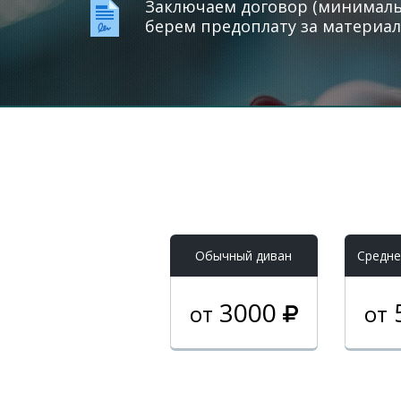
Заключаем договор (минимальн
берем предоплату за материал
Обычный диван
Средне
3000
от
от