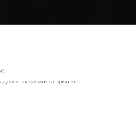
".
 друзьям, знакомым и это приятно…