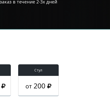
аказ в течение 2-3х дней
Стул
0
200
от