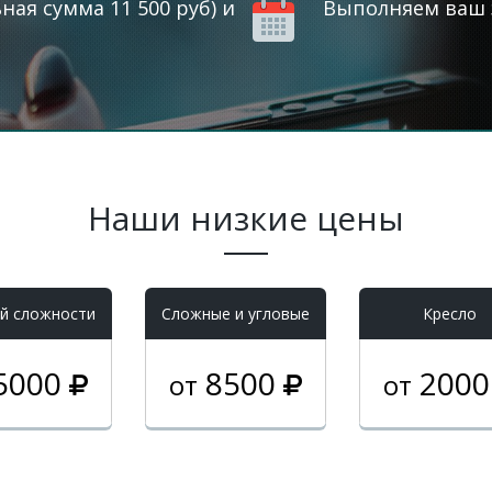
ая сумма 11 500 руб) и
Выполняем ваш з
Наши низкие цены
й сложности
Cложные и угловые
Кресло
5000
8500
200
от
от