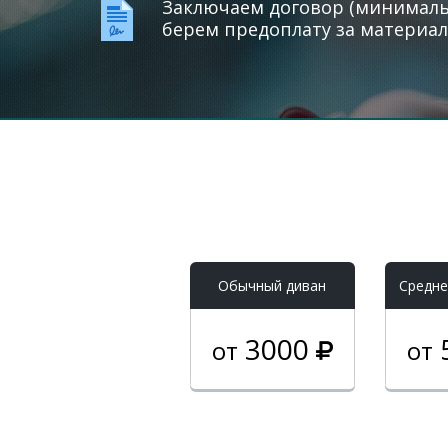
Заключаем договор (минимальн
берем предоплату за материал
Обычный диван
Средне
3000
от
от