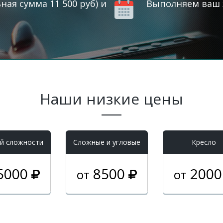
ая сумма 11 500 руб) и
Выполняем ваш з
Наши низкие цены
й сложности
Cложные и угловые
Кресло
5000
8500
200
от
от