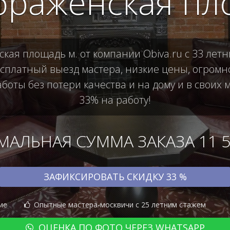
браженская пл
ая площадь м. от компании Obiva.ru с 33 летн
платный выезд мастера, низкие цены, огромно
боты без потери качества и на дому и в своих м
33% на работу!
АЛЬНАЯ СУММА ЗАКАЗА 11 50
ЗАФИКСИРОВАТЬ СКИДКУ 33 %
ие
Опытные мастера-москвичи с 25 летним стажем
ОЦЕНКА ПО ФОТО ЧЕРЕЗ WHATSAPP