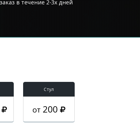
аказ в течение 2-3х дней
Стул
0
200
от