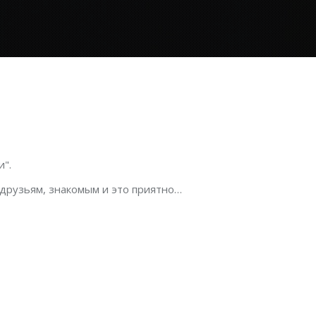
".
 друзьям, знакомым и это приятно…