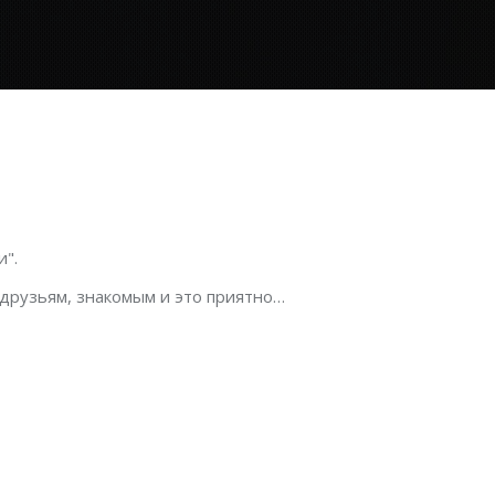
".
 друзьям, знакомым и это приятно…