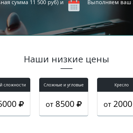
ая сумма 11 500 руб) и
Выполняем ваш з
Наши низкие цены
й сложности
Cложные и угловые
Кресло
5000
8500
200
от
от