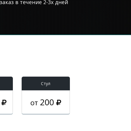
аказ в течение 2-3х дней
Стул
0
200
от