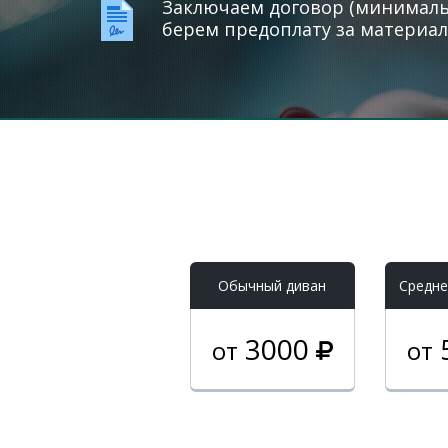
Заключаем договор (минимальн
берем предоплату за материал
Обычный диван
Средне
3000
от
от