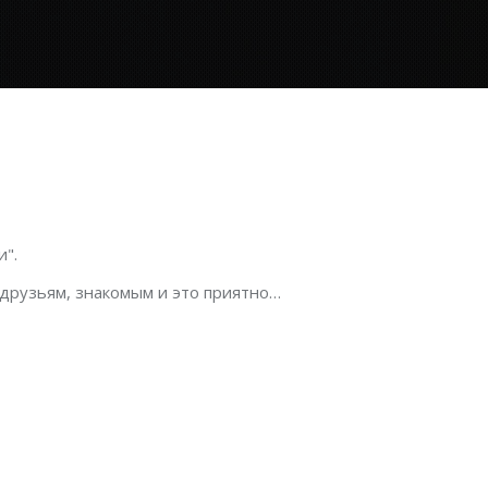
".
 друзьям, знакомым и это приятно…