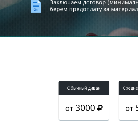
Заключаем договор (минимальн
берем предоплату за материал
Обычный диван
Средне
3000
от
от