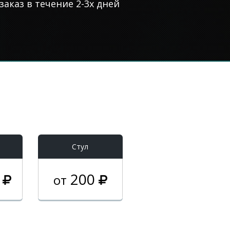
аказ в течение 2-3х дней
Стул
0
200
от