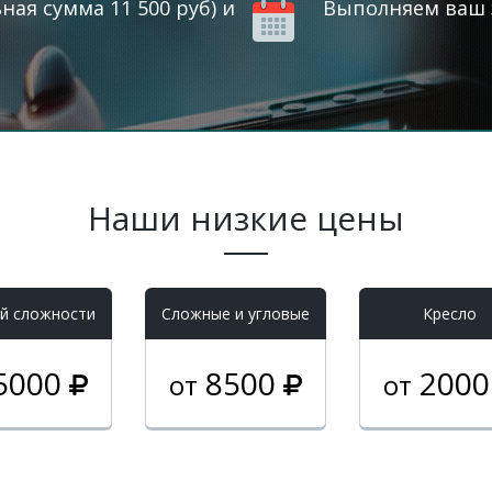
ая сумма 11 500 руб) и
Выполняем ваш з
Наши низкие цены
й сложности
Cложные и угловые
Кресло
5000
8500
200
от
от