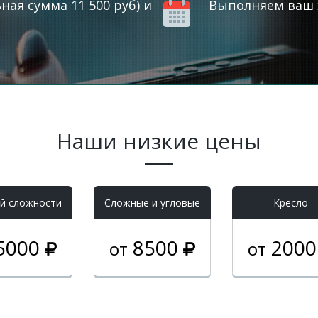
ая сумма 11 500 руб) и
Выполняем ваш з
Наши низкие цены
й сложности
Cложные и угловые
Кресло
5000
8500
200
от
от