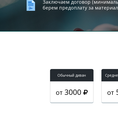
Заключаем договор (минимальн
берем предоплату за материал
Обычный диван
Средне
3000
от
от