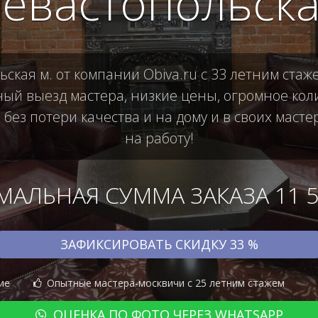
евастопольск
ская м. от компании Obiva.ru с 33 летним стаж
й выезд мастера, низкие цены, огромное коли
ез потери качества и на дому и в своих масте
на работу!
АЛЬНАЯ СУММА ЗАКАЗА 11 50
ЗАФИКСИРОВАТЬ СКИДКУ 33 %
ие
Опытные мастера-москвичи с 25 летним стажем
ОЦЕНКА ПО ФОТО ЧЕРЕЗ WHATSAPP