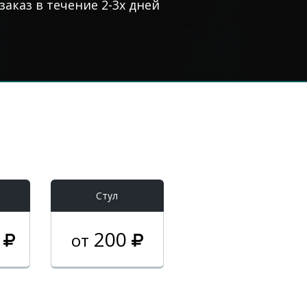
аказ в течение 2-3х дней
Стул
0
200
от