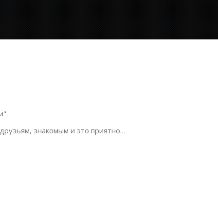
".
 друзьям, знакомым и это приятно…