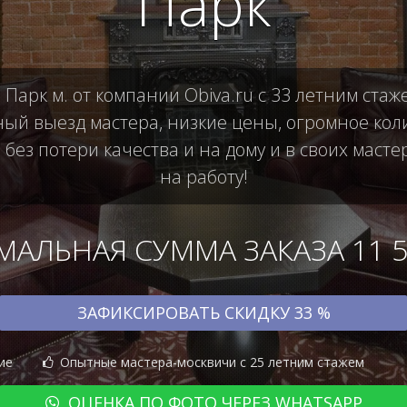
Парк
Парк м. от компании Obiva.ru с 33 летним стаж
й выезд мастера, низкие цены, огромное коли
ез потери качества и на дому и в своих масте
на работу!
АЛЬНАЯ СУММА ЗАКАЗА 11 50
ЗАФИКСИРОВАТЬ СКИДКУ 33 %
ие
Опытные мастера-москвичи с 25 летним стажем
ОЦЕНКА ПО ФОТО ЧЕРЕЗ WHATSAPP