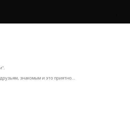
".
 друзьям, знакомым и это приятно…