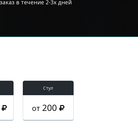
аказ в течение 2-3х дней
Стул
0
200
от