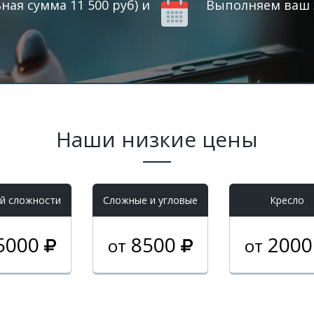
ая сумма 11 500 руб) и
Выполняем ваш з
Наши низкие цены
й сложности
Cложные и угловые
Кресло
5000
8500
200
от
от