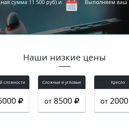
ая сумма 11 500 руб) и
Выполняем ваш з
Наши низкие цены
й сложности
Cложные и угловые
Кресло
5000
8500
200
от
от