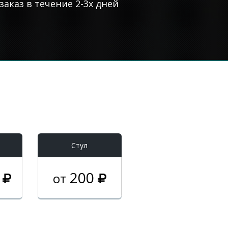
аказ в течение 2-3х дней
Стул
0
200
от