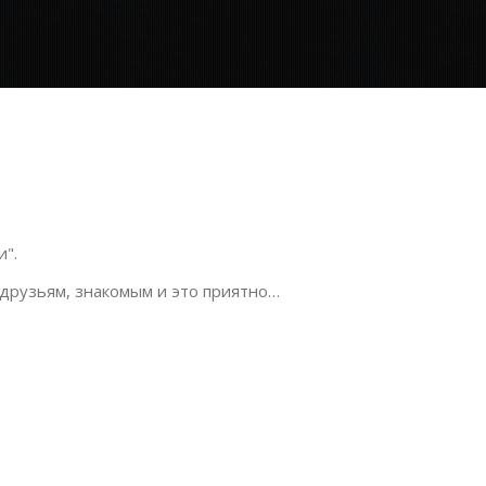
".
 друзьям, знакомым и это приятно…