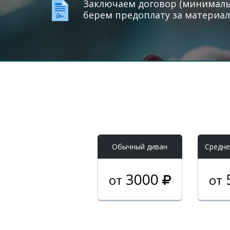
Заключаем договор (минимальн
берем предоплату за материал
Обычный диван
Средне
3000
от
от