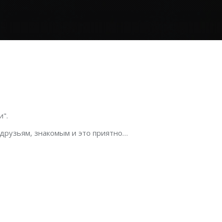
".
 друзьям, знакомым и это приятно…