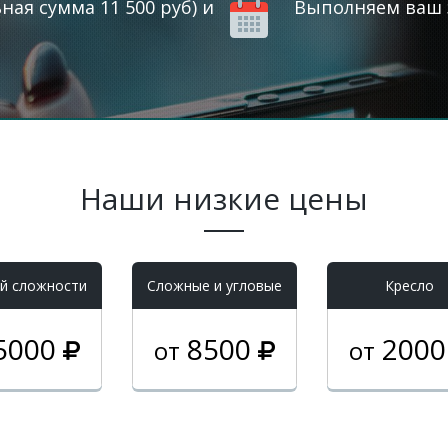
ая сумма 11 500 руб) и
Выполняем ваш з
Наши низкие цены
й сложности
Cложные и угловые
Кресло
5000
8500
200
от
от