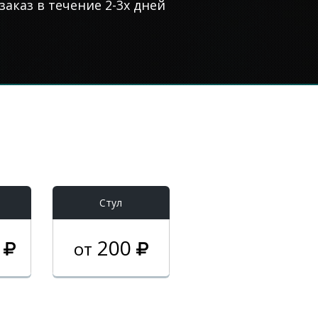
аказ в течение 2-3х дней
Стул
0
200
от