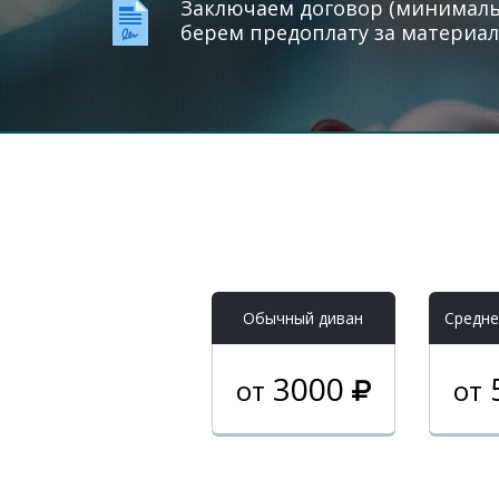
Заключаем договор (минимальн
берем предоплату за материал
Обычный диван
Средне
3000
от
от