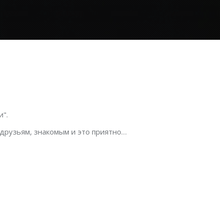
".
 друзьям, знакомым и это приятно…