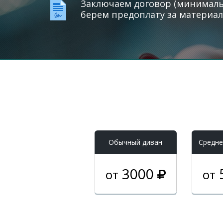
Заключаем договор (минимальн
берем предоплату за материал
Обычный диван
Средне
3000
от
от