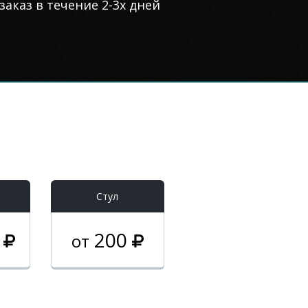
аказ в течение 2-3х дней
Стул
0
200
от