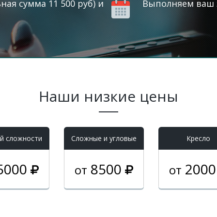
ая сумма 11 500 руб) и
Выполняем ваш з
Наши низкие цены
й сложности
Cложные и угловые
Кресло
5000
8500
200
от
от