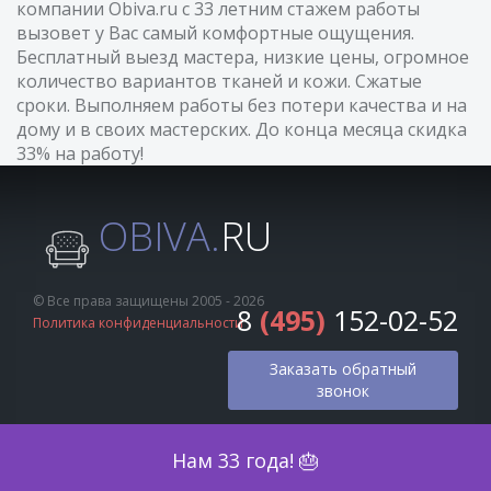
компании Obiva.ru с 33 летним стажем работы
вызовет у Вас самый комфортные ощущения.
Бесплатный выезд мастера, низкие цены, огромное
количество вариантов тканей и кожи. Сжатые
сроки. Выполняем работы без потери качества и на
дому и в своих мастерских. До конца месяца скидка
33% на работу!
OBIVA.
RU
© Все права защищены 2005 - 2026
8
(495)
152-02-52
Политика конфиденциальности
Заказать обратный
звонок
Оценка по фото
Нам 33 года! 🎂