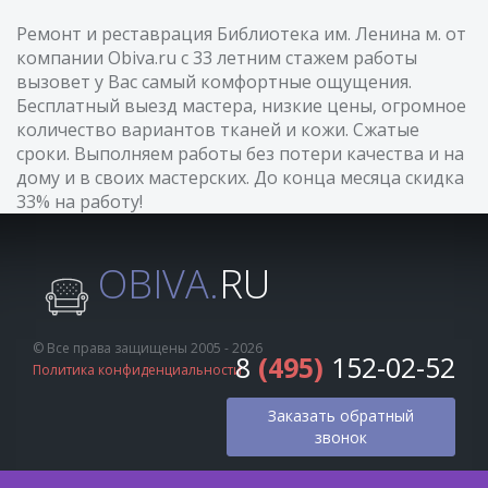
Ремонт и реставрация Библиотека им. Ленина м. от
компании Obiva.ru с 33 летним стажем работы
вызовет у Вас самый комфортные ощущения.
Бесплатный выезд мастера, низкие цены, огромное
количество вариантов тканей и кожи. Сжатые
сроки. Выполняем работы без потери качества и на
дому и в своих мастерских. До конца месяца скидка
33% на работу!
OBIVA.
RU
© Все права защищены 2005 - 2026
8
(495)
152-02-52
Политика конфиденциальности
Заказать обратный
звонок