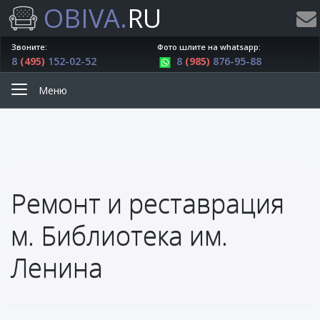
OBIVA.
RU
Звоните:
Фото шлите на whatsapp:
8
(495)
152-02-52
8
(985)
876-95-88
Меню
Ремонт и реставрация
м. Библиотека им.
Ленина