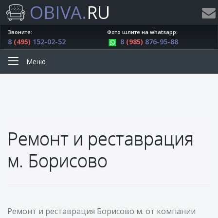
OBIVA.
RU
Звоните:
Фото шлите на whatsapp:
8
(495)
152-02-52
8
(985)
876-95-88
Меню
Ремонт и реставрация
м. Борисово
Ремонт и реставрация Борисово м. от компании