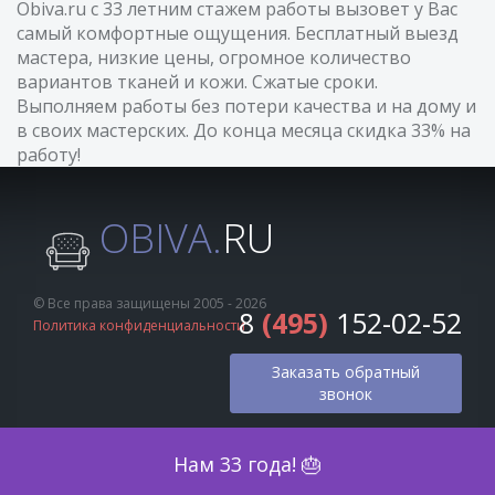
Obiva.ru с 33 летним стажем работы вызовет у Вас
самый комфортные ощущения. Бесплатный выезд
мастера, низкие цены, огромное количество
вариантов тканей и кожи. Сжатые сроки.
Выполняем работы без потери качества и на дому и
в своих мастерских. До конца месяца скидка 33% на
работу!
OBIVA.
RU
© Все права защищены 2005 - 2026
8
(495)
152-02-52
Политика конфиденциальности
Заказать обратный
звонок
Оценка по фото
Нам 33 года! 🎂